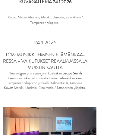
KUVAGALLERIA
24.1.2026
Kuvat: Matias Ahonen, Markku Uusitalo, Eino Ansio /
Tampereen yliopisto.
24.1.2026
TCM: MUSIIKKI IHMISEN ELÄMÄNKAA­
RESSA – VAIKUTUKSET REAALIAJASSA JA
MUISTIN KAUTTA
Neurologian professori ja erikoislääkäri
Seppo Soinila
luennoi musiikin vaikutuksista ihmisen elämänkaaressa.
Tampereen yliopiston juhlasali, Kalevantie 4, Tampere.
Kuvat: Markku Uusitalo,
Eino Ansio / Tampereen yliopisto.