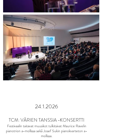
24.1.2026
TCM: VÄRIEN TANSSIA -KONSERTTI
Festivaalin taitavat muusikot tulkitsivat Maurice Ravelin
pianotrion a-mollissa sekä Josef Sukin pianokvarteton a-
mollissa.