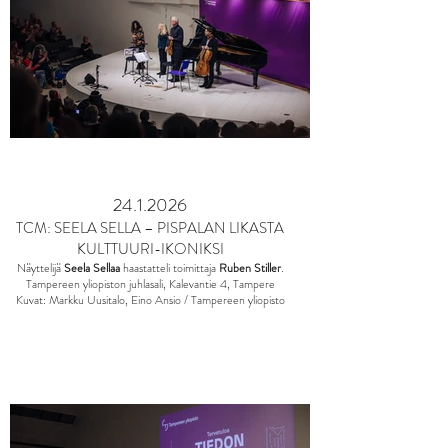
24.1.2026
TCM: SEELA SELLA – PISPALAN LIKASTA
KULTTUURI-IKONIKSI
Näyttelijä
Seela Sellaa
haastatteli toimittaja
Ruben Stiller
.
Tampereen yliopiston juhlasali, Kalevantie 4, Tampere
Kuvat: Markku Uusitalo, Eino Ansio / Tampereen yliopisto