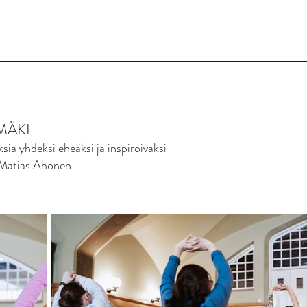
MÄKI
ksia yhdeksi eheäksi ja inspiroivaksi
 Matias Ahonen