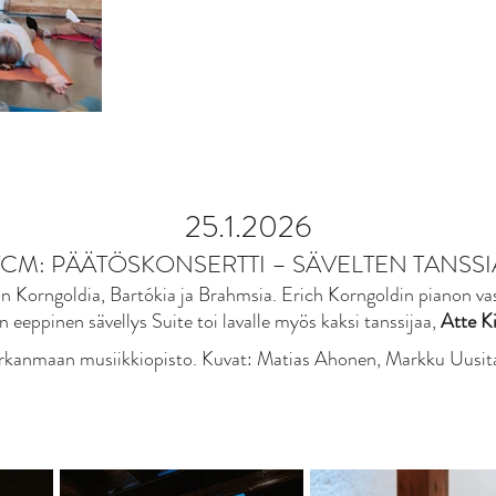
25.1.2026
TCM: PÄÄTÖSKON­SERTTI – SÄVELTEN TANSSI
in Korngoldia, Bartókia ja Brahmsia. Erich Korngoldin pianon vas
an eeppinen sävellys Suite toi lavalle myös kaksi tanssijaa,
Atte Ki
rkanmaan musiikkiopisto. Kuvat: Matias Ahonen, Markku Uusit