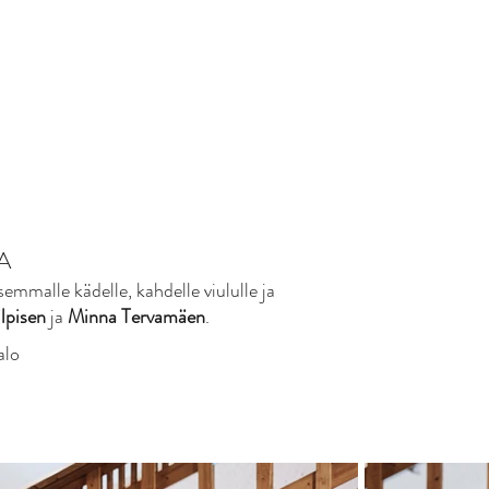
A
emmalle kädelle, kahdelle viululle ja
lpisen
ja
Minna Tervamäen
.
alo