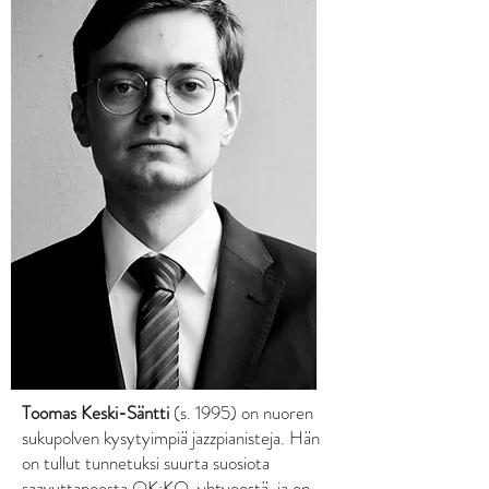
Toomas Keski-Säntti
(s. 1995) on nuoren
sukupolven kysytyimpiä jazzpianisteja. Hän
on tullut tunnetuksi suurta suosiota
saavuttaneesta OK:KO-yhtyeestä, ja on