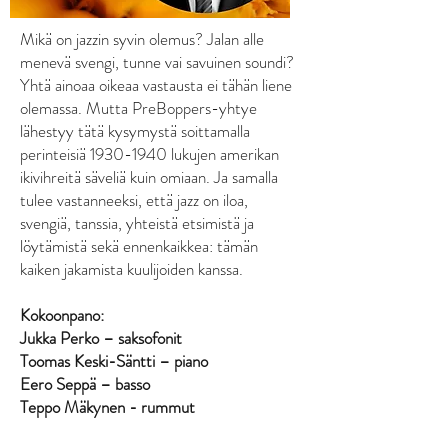
Mikä on jazzin syvin olemus? Jalan alle
menevä svengi, tunne vai savuinen soundi?
Yhtä ainoaa oikeaa vastausta ei tähän liene
olemassa. Mutta PreBoppers-yhtye
lähestyy tätä kysymystä soittamalla
perinteisiä
1930-1940
lukujen amerikan
ikivihreitä säveliä kuin omiaan. Ja samalla
tulee vastanneeksi, että jazz on iloa,
svengiä, tanssia, yhteistä etsimistä ja
löytämistä sekä ennenkaikkea: tämän
kaiken jakamista kuulijoiden kanssa.
Kokoonpano:
Jukka Perko – saksofonit
Toomas Keski-Säntti – piano
Eero Seppä – basso
Teppo Mäkynen - rummut