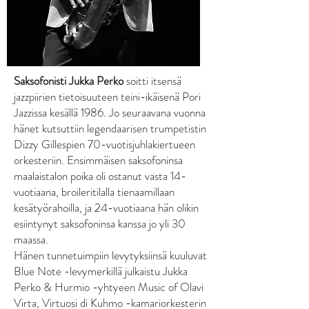
Saksofonisti Jukka Perko
soitti itsensä
jazzpiirien tietoisuuteen teini-ikäisenä Pori
Jazzissa kesällä 1986. Jo seuraavana vuonna
hänet kutsuttiin legendaarisen trumpetistin
Dizzy Gillespien 70-vuotisjuhlakiertueen
orkesteriin. Ensimmäisen saksofoninsa
maalaistalon poika oli ostanut vasta 14-
vuotiaana, broileritilalla tienaamillaan
kesätyörahoilla, ja 24-vuotiaana hän olikin
esiintynyt saksofoninsa kanssa jo yli 30
maassa.
Hänen tunnetuimpiin levytyksiinsä kuuluvat
Blue Note -levymerkillä julkaistu Jukka
Perko & Hurmio -yhtyeen Music of Olavi
Virta, Virtuosi di Kuhmo -kamariorkesterin