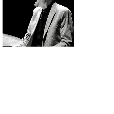
Teppo Mäkynen
(s.1974) on sielukkaine
svengeineen meidän leveysasteillamme
ainutlaatuinen ilmiö. Hänen hermokkaasti
säkenöivä rumputyöskentelynsä on
rytmittänyt jo 1990-luvulta lähtien lukuisia