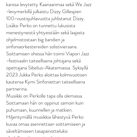
kanssa levytetty Kaanaanmaa sekä We Jazz
-levymerkillä julkaistu Dizzy Gillespien
100-vuotisjuhlavuotta juhlistanut Dizzy.
Lisäksi Perko on tunnettu lukuisista
menestyneistä yhtyeistään sekä laajasta
ohjelmistostaan big bandien ja
sinfoniaorkestereiden solistivieraana.
Soittamisen ohessa hän toimii Viapori Jazz
-festivaalin taiteellisena johtajana sekä
opettajana Sibelius-Akatemiassa. Syksyllä
2023 Jukka Perko aloittaa kolmivuotisen
kautensa Kymi Sinfoniettan taiteellisena
partnerina.
Musiikki on Perkolle tapa olla olemassa.
Soittamaan hän on oppinut samoin kuin
puhumaan, kuunnellen ja matkien.
Hiljentymällä musiikkia lähestyvä Perko
kuvaa omaa asennettaan soittamiseen ja
säveltämiseen tasapainotteluksi