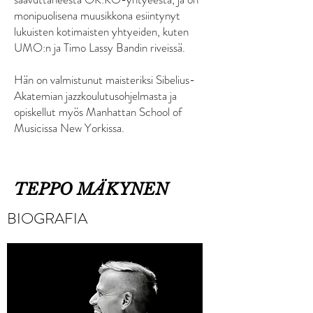
monipuolisena muusikkona esiintynyt
lukuisten kotimaisten yhtyeiden, kuten
UMO:n ja Timo Lassy Bandin riveissä.
Hän on valmistunut maisteriksi Sibelius-
Akatemian jazzkoulutusohjelmasta ja
opiskellut myös Manhattan School of
Musicissa New Yorkissa.
TEPPO MÄKYNEN
BIOGRAFIA