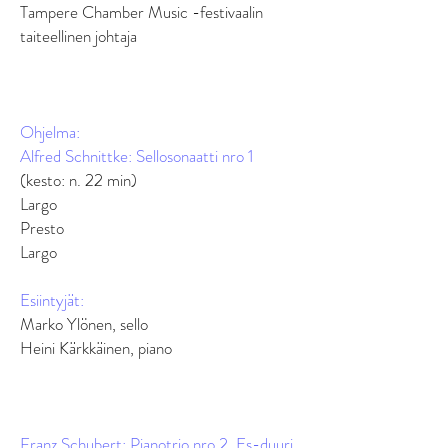
Tampere Chamber Music -festivaalin
taiteellinen johtaja
Ohjelma:
Alfred Schnittke: Sellosonaatti nro 1
(kesto: n. 22 min)
Largo
Presto
Largo
Esiintyjät:
Marko Ylönen, sello
Heini Kärkkäinen, piano
Franz Schubert: Pianotrio nro 2, Es-duuri,