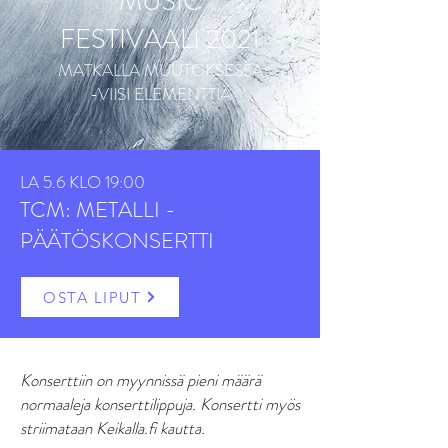
MUSIC
FESTIVAALI 2021
MATKALLA MUUTOKSESSA
-VIISI ELEMENTTIÄ
LA 5.6 KLO 19:00
TCM: METALLI -
PÄÄTÖSKONSERTTI
OSTA LIPUT
Konserttiin on myynnissä pieni määrä
normaaleja konserttilippuja. Konsertti myös
striimataan Keikalla.fi kautta.