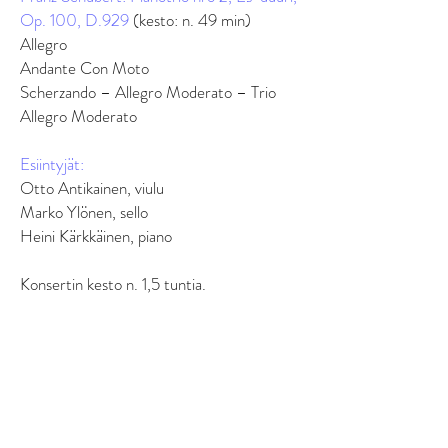
Op. 100, D.929
(kesto: n. 49 min)
Allegro
Andante Con Moto
Scherzando – Allegro Moderato – Trio
Allegro Moderato
Esiintyjät:
Otto Antikainen, viulu
Marko Ylönen, sello
Heini Kärkkäinen, piano
Konsertin kesto n. 1,5 tuntia.
Konserttiin on myytävissä pieni erä
numeroimattomia lippuja.
Pandemiatilanteen yleisörajoituksista
johtuen paikkamäärää on rajoitettu. Salin
paikat sijoittuvat niin, että riittävät