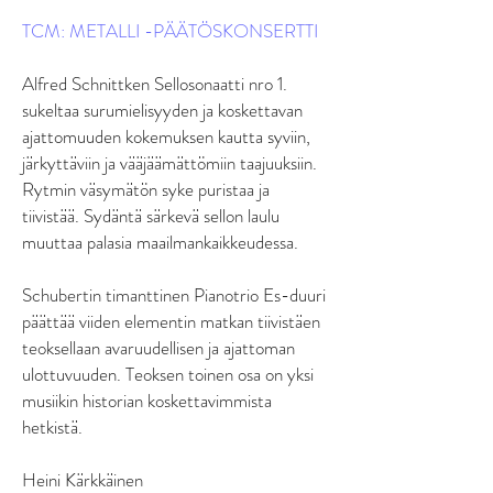
TCM: METALLI -PÄÄTÖSKONSERTTI
Alfred Schnittken Sellosonaatti nro 1.
sukeltaa surumielisyyden ja koskettavan
ajattomuuden kokemuksen kautta syviin,
järkyttäviin ja vääjäämättömiin taajuuksiin.
Rytmin väsymätön syke puristaa ja
tiivistää. Sydäntä särkevä sellon laulu
muuttaa palasia maailmankaikkeudessa.
Schubertin timanttinen Pianotrio Es-duuri
päättää viiden elementin matkan tiivistäen
teoksellaan avaruudellisen ja ajattoman
ulottuvuuden. Teoksen toinen osa on yksi
musiikin historian koskettavimmista
hetkistä.
Heini Kärkkäinen