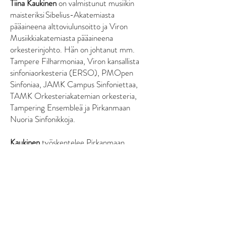
Tiina Kaukinen
on valmistunut musiikin
maisteriksi Sibelius-Akatemiasta
pääaineena alttoviulunsoitto ja Viron
Musiikkiakatemiasta pääaineena
orkesterinjohto. Hän on johtanut mm.
Tampere Filharmoniaa, Viron kansallista
sinfoniaorkesteria (ERSO), PMOpen
Sinfoniaa, JAMK Campus Sinfoniettaa,
TAMK Orkesteriakatemian orkesteria,
Tampering Ensembleä ja Pirkanmaan
Nuoria Sinfonikkoja.
Kaukinen
työskentelee Pirkanmaan
musiikkiopistossa viulun- ja
alttoviulunsoiton lehtorina ja
orkesterinohtajana. Tampereen
ammattikorkeakoulussa hän toimii
jousisoitinpedagogiikan vastuuopettajana ja
vierailevana orkesterinjohdon kouluttajana.
Kaukinen nauttii työskentelystä nuoriso-